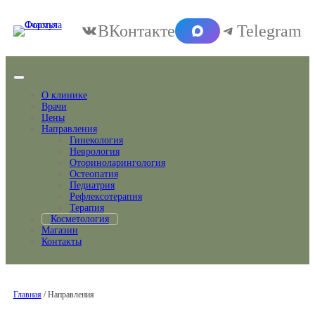
ВКонтакте
Telegram
О клинике
Врачи
Цены
Направления
Гинекология
Неврология
Оториноларингология
Остеопатия
Педиатрия
Рефлексотерапия
Терапия
Косметология
Магазин
Контакты
Главная
/ Направления