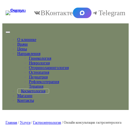
ВКонтакте
Telegram
О клинике
Врачи
Цены
Направления
Гинекология
Неврология
Оториноларингология
Остеопатия
Педиатрия
Рефлексотерапия
Терапия
Косметология
Магазин
Контакты
Главная
/
Услуги
/
Гастроэнтерология
/ Онлайн консультация гастроэнтеролога